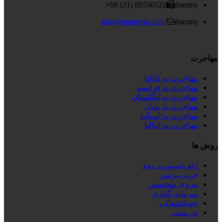
88550522 (21) 98+
dummy
info@immiyou.com
dummy
مهاجرت
مهاجرت به کانادا
مهاجرت به فرانسه
مهاجرت به انگلستان
مهاجرت به یونان
مهاجرت به اسپانیا
مهاجرت به ایتالیا
روش ها
اخذ پاسپورت دوم
خرید بیزنس
نیروی متخصص
سرمایه گذاری
خوداشتغالی
توریستی