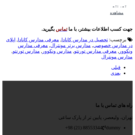
تورنتو
مشاهده
جهت کسب اطلاعات بیشتر، با ما
تماس
بگیرید.
برچسب:
تحصیل در مدارس کانادا
,
معرفی مدارس کانادا
,
اپلای
در مدارس خصوصی
,
مدارس برتر مونترال
,
معرفی مدارس
ونکوور
,
معرفی مدارس تورنتو
,
مدارس ونکوور
,
مدارس تورنتو
,
مدارس مونترال
قبلی
بعدی
راه های تماس با ما
تهران، ولیعصر، پایین تر از پارک ساعی
88553344 (21) 98+
dummy