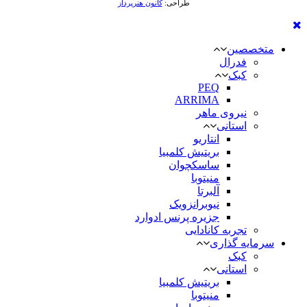
طراحی:
کانون هنرپرداز
متخصصین
فدرال
کبک
PEQ
ARRIMA
نیروی ماهر
استانی
انتاریو
بریتیش کلمبیا
ساسکچوان
منیتوبا
آلبرتا
نیوبرانزویک
جزیره پرنس ادوارد
تجربه کانادایی
سرمایه گذاری
کبک
استانی
بریتیش کلمبیا
منیتوبا