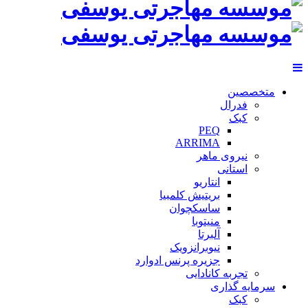
متخصصین
فدرال
کبک
PEQ
ARRIMA
نیروی ماهر
استانی
انتاریو
بریتیش کلمبیا
ساسکچوان
منیتوبا
آلبرتا
نیوبرانزویک
جزیره پرنس ادوارد
تجربه کانادایی
سرمایه گذاری
کبک