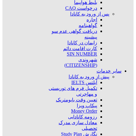
بلیط هواپیما
درخواست CAQ
پس از ورود به کانادا
اجاره
گواهینامه
دریافت گواهی عدم سو
پیشینه
زایمان در کانادا
کارت اقامت دائم
SIN NUMBER
شهروندی
(CITIZENSHIP)
سایر خدمات
پیش از ورود به کانادا
آیلتس IELTS
تکمیل فرم های توریستی
و مهاجرتی
تعیین وقت بایومتریک
پیکاپ ویزا
Money Order
رزومه کانادایی
معادل سازی مدرک
تحصیلی
نگارش Study Plan