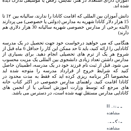
آموزان دارای استعداد در هنر، نمایش، رقص یا موسیقی تدارک دیده
شده اند.
دانش آموزان بین المللی که اقامت کانادا را ندارند، سالیانه بین 1۲ تا
15 هزار دلار کانادا شهریه به مدارس (دولتی یا خصوصی) می پردازند
(البته برخی از مدارس خصوصی شهریه سالیانه 30 هزار دلاری هم
دارند)
هنگامی که می خواهید درخواست خود جهت تحصیل در یک مدرسه
کانادایی را ارائه کنید، باید تا حد ممکن این کار را حداقل 6 ماه قبل از
شروع هر یک از ترم های تحصیلی انجام دهید. برای بسیاری از
مدارس داشتن تعداد زیادی دانشجوی بین المللی یک مزیت محسوب
می شود. قبل از ثبت نام فرزند خود در یک مدرسه، اطمینان حاصل
کنید که شرایط خروج از قرارداد مدرسه را متوجه شده اید
مخصوصا اگر برنامه ریزی کرده اید که فقط به مدت محدود در
کانادا اقامت کنید. راهنمای مدارس خصوصی در اکثر کتاب خانه
های مرجع که توسط وزارت آموزش استانی یا از انجمن های
کانادایی مدارس مستقل تهیه شده است، در دسترس می باشد.
مونترال
مشاهده
ونکوور
مشاهده