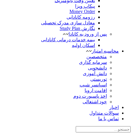
تعیین وقت بایومتریک
پیکاپ ویزا
Money Order
رزومه کانادایی
معادل سازی مدرک تحصیلی
نگارش Study Plan
پس از ورود به کانادا
بیمه خدمات درمانی کانادایی
اسکان اولیه
محاسبه امتیاز
متخصصین
سرمایه گذاری
دانشجویی
دانش آموزی
توریستی
اسپانسر شیپ
اقامت اروپا
اخذ پاسپورت دوم
خود اشتغالی
اخبار
سوالات متداول
تماس با ما