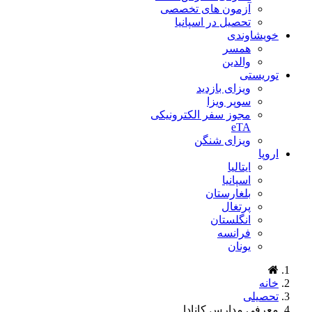
آزمون های تخصصی
تحصیل در اسپانیا
خویشاوندی
همسر
والدین
توریستی
ویزای بازدید
سوپر ویزا
مجوز سفر الکترونیکی
eTA
ویزای شنگن
اروپا
ایتالیا
اسپانیا
بلغارستان
پرتغال
انگلستان
فرانسه
یونان
خانه
تحصیلی
معرفی مدارس کانادا