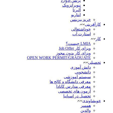
پرنس ادوارد
نیوبرانزویک
آلبرتا
انتاریو
خرید بیزینس
کارآفرینی
خوداشتغالی
استارت آپ
کار
LMIA چیست؟
ویزای کار Job Offer
ویزای کار بدون مجوز
OPEN WORK PERMIT/GRADUATE
تحصیلی
دانش آموزی
دانشجویی
سیستم آموزشی
معرفی دانشگاه و کالج ها
معرفی مدارس کانادا
آزمون های تخصصی
تحصیل در اسپانیا
خویشاوندی
همسر
والدین