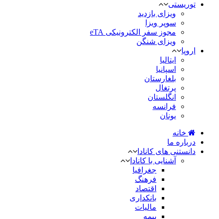
توریستی
ویزای بازدید
سوپر ویزا
مجوز سفر الکترونیکی eTA
ویزای شنگن
اروپا
ایتالیا
اسپانیا
بلغارستان
پرتغال
انگلستان
فرانسه
یونان
خانه
درباره ما
دانستنی های کانادا
آشنایی با کانادا
جغرافیا
فرهنگ
اقتصاد
بانکداری
مالیات
بیمه