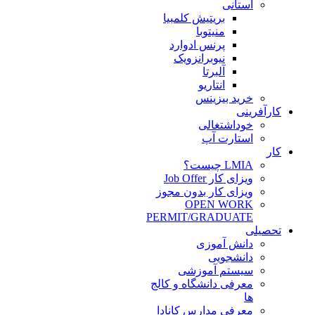
استانی
بریتیش کلمبیا
منیتوبا
پرنس ادوارد
نیوبرانزویک
آلبرتا
انتاریو
خرید بیزینس
کارآفرینی
خوداشتغالی
استارت آپ
کار
LMIA چیست؟
ویزای کار Job Offer
ویزای کار بدون مجوز
OPEN WORK
PERMIT/GRADUATE
تحصیلی
دانش آموزی
دانشجویی
سیستم آموزشی
معرفی دانشگاه و کالج
ها
معرفی مدارس کانادا