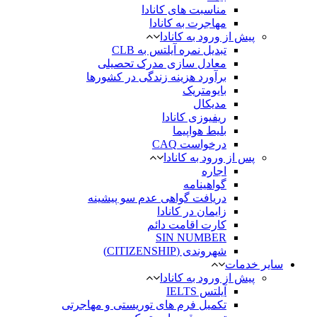
مناسبت های کانادا
مهاجرت به کانادا
پیش از ورود به کانادا
تبدیل نمره آیلتس به CLB
معادل سازی مدرک تحصیلی
برآورد هزینه زندگی در کشورها
بایومتریک
مدیکال
ریفیوزی کانادا
بلیط هواپیما
درخواست CAQ
پس از ورود به کانادا
اجاره
گواهینامه
دریافت گواهی عدم سو پیشینه
زایمان در کانادا
کارت اقامت دائم
SIN NUMBER
شهروندی (CITIZENSHIP)
سایر خدمات
پیش از ورود به کانادا
آیلتس IELTS
تکمیل فرم های توریستی و مهاجرتی