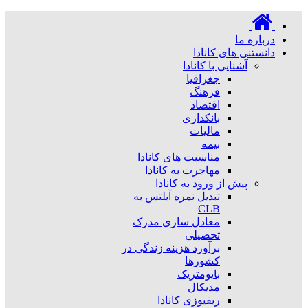
درباره ما
دانستنی های کانادا
آشنایی با کانادا
جغرافیا
فرهنگ
اقتصاد
بانکداری
مالیات
بیمه
مناسبت های کانادا
مهاجرت به کانادا
پیش از ورود به کانادا
تبدیل نمره آیلتس به
CLB
معادل سازی مدرک
تحصیلی
برآورد هزینه زندگی در
کشورها
بایومتریک
مدیکال
ریفیوزی کانادا