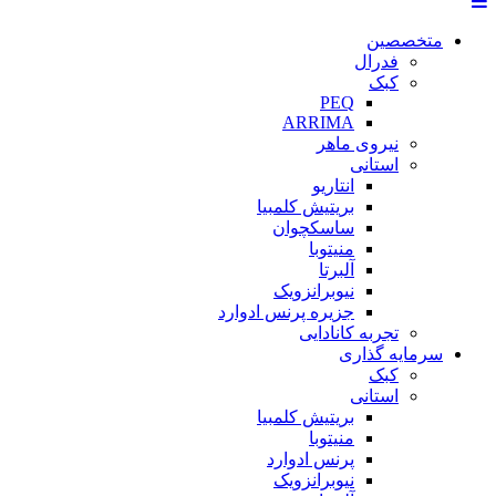
متخصصین
فدرال
کبک
PEQ
ARRIMA
نیروی ماهر
استانی
انتاریو
بریتیش کلمبیا
ساسکچوان
منیتوبا
آلبرتا
نیوبرانزویک
جزیره پرنس ادوارد
تجربه کانادایی
سرمایه گذاری
کبک
استانی
بریتیش کلمبیا
منیتوبا
پرنس ادوارد
نیوبرانزویک