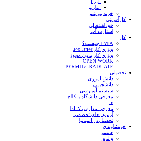
آلبرتا
انتاریو
خرید بیزینس
کارآفرینی
خوداشتغالی
استارت آپ
کار
LMIA چیست؟
ویزای کار Job Offer
ویزای کار بدون مجوز
OPEN WORK
PERMIT/GRADUATE
تحصیلی
دانش آموزی
دانشجویی
سیستم آموزشی
معرفی دانشگاه و کالج
ها
معرفی مدارس کانادا
آزمون های تخصصی
تحصیل در اسپانیا
خویشاوندی
همسر
والدین