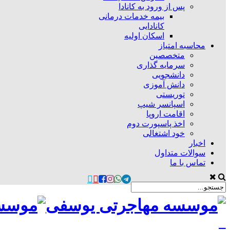
پس از ورود به کانادا
بیمه خدمات درمانی
کانادایی
اسکان اولیه
محاسبه امتیاز
متخصصین
سرمایه گذاری
دانشجویی
دانش آموزی
توریستی
اسپانسر شیپ
اقامت اروپا
اخذ پاسپورت دوم
خود اشتغالی
اخبار
سوالات متداول
تماس با ما