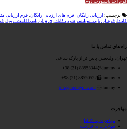
فرم اخذ پاسپورت دوم
برچسب:
ارزیابی رایگان
,
فرم های ارزیابی رایگان
,
فرم ارزیابی مت
کانادا
,
فرم ارزیابی اسپانسر شیپ کانادا
,
فرم ارزیابی اقامت اروپا
,
فر
راه های تماس با ما
تهران، ولیعصر، پایین تر از پارک ساعی
88553344 (21) 98+
dummy
88550522 (21) 98+
dummy
info@immiyou.com
dummy
مهاجرت
مهاجرت به کانادا
مهاجرت به فرانسه