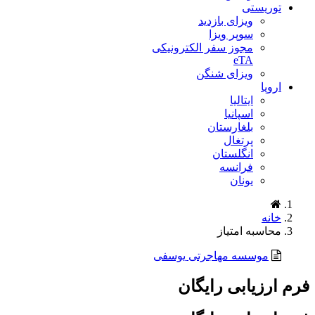
توریستی
ویزای بازدید
سوپر ویزا
مجوز سفر الکترونیکی
eTA
ویزای شنگن
اروپا
ایتالیا
اسپانیا
بلغارستان
پرتغال
انگلستان
فرانسه
یونان
خانه
محاسبه امتیاز
موسسه مهاجرتی یوسفی
فرم ارزیابی رایگان