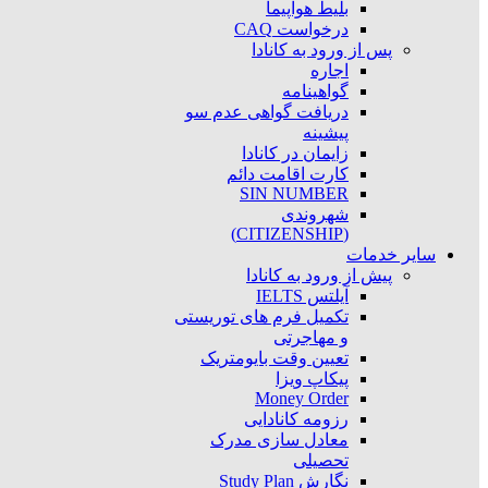
بلیط هواپیما
درخواست CAQ
پس از ورود به کانادا
اجاره
گواهینامه
دریافت گواهی عدم سو
پیشینه
زایمان در کانادا
کارت اقامت دائم
SIN NUMBER
شهروندی
(CITIZENSHIP)
سایر خدمات
پیش از ورود به کانادا
آیلتس IELTS
تکمیل فرم های توریستی
و مهاجرتی
تعیین وقت بایومتریک
پیکاپ ویزا
Money Order
رزومه کانادایی
معادل سازی مدرک
تحصیلی
نگارش Study Plan