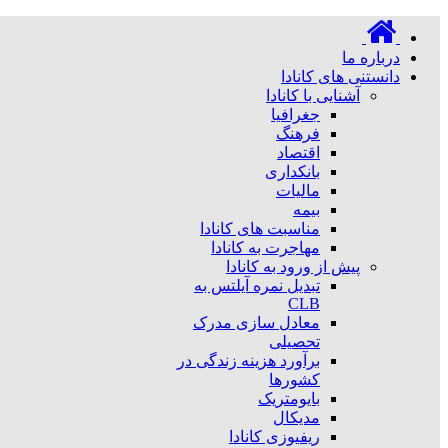
درباره ما
دانستنی های کانادا
آشنایی با کانادا
جغرافیا
فرهنگ
اقتصاد
بانکداری
مالیات
بیمه
مناسبت های کانادا
مهاجرت به کانادا
پیش از ورود به کانادا
تبدیل نمره آیلتس به
CLB
معادل سازی مدرک
تحصیلی
برآورد هزینه زندگی در
کشورها
بایومتریک
مدیکال
ریفیوزی کانادا