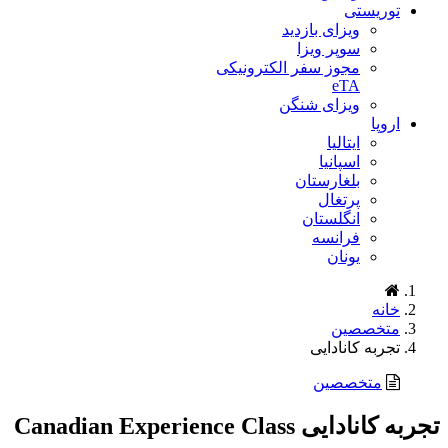
توریستی
ویزای بازدید
سوپر ویزا
مجوز سفر الکترونیکی
eTA
ویزای شنگن
اروپا
ایتالیا
اسپانیا
بلغارستان
پرتغال
انگلستان
فرانسه
یونان
خانه
متخصصین
تجربه کانادایی
متخصصین
تجربه کانادایی Canadian Experience Class