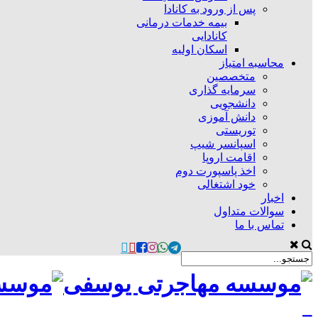
پس از ورود به کانادا
بیمه خدمات درمانی
کانادایی
اسکان اولیه
محاسبه امتیاز
متخصصین
سرمایه گذاری
دانشجویی
دانش آموزی
توریستی
اسپانسر شیپ
اقامت اروپا
اخذ پاسپورت دوم
خود اشتغالی
اخبار
سوالات متداول
تماس با ما