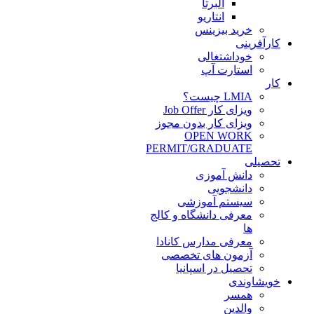
آلبرتا
انتاریو
خرید بیزینس
کارآفرینی
خوداشتغالی
استارت آپ
کار
LMIA چیست؟
ویزای کار Job Offer
ویزای کار بدون مجوز
OPEN WORK
PERMIT/GRADUATE
تحصیلی
دانش آموزی
دانشجویی
سیستم آموزشی
معرفی دانشگاه و کالج
ها
معرفی مدارس کانادا
آزمون های تخصصی
تحصیل در اسپانیا
خویشاوندی
همسر
والدین