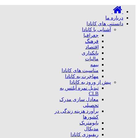
درباره ما
دانستنی های کانادا
آشنایی با کانادا
جغرافیا
فرهنگ
اقتصاد
بانکداری
مالیات
بیمه
مناسبت های کانادا
مهاجرت به کانادا
پیش از ورود به کانادا
تبدیل نمره آیلتس به
CLB
معادل سازی مدرک
تحصیلی
برآورد هزینه زندگی در
کشورها
بایومتریک
مدیکال
ریفیوزی کانادا