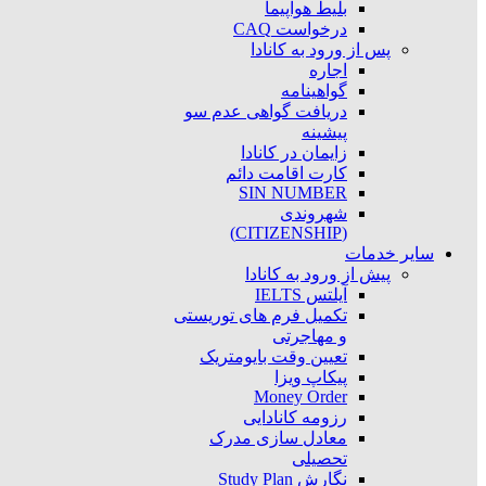
بلیط هواپیما
درخواست CAQ
پس از ورود به کانادا
اجاره
گواهینامه
دریافت گواهی عدم سو
پیشینه
زایمان در کانادا
کارت اقامت دائم
SIN NUMBER
شهروندی
(CITIZENSHIP)
سایر خدمات
پیش از ورود به کانادا
آیلتس IELTS
تکمیل فرم های توریستی
و مهاجرتی
تعیین وقت بایومتریک
پیکاپ ویزا
Money Order
رزومه کانادایی
معادل سازی مدرک
تحصیلی
نگارش Study Plan