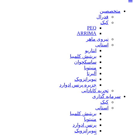
متخصصین
فدرال
کبک
PEQ
ARRIMA
نیروی ماهر
استانی
انتاریو
بریتیش کلمبیا
ساسکچوان
منیتوبا
آلبرتا
نیوبرانزویک
جزیره پرنس ادوارد
تجربه کانادایی
سرمایه گذاری
کبک
استانی
بریتیش کلمبیا
منیتوبا
پرنس ادوارد
نیوبرانزویک