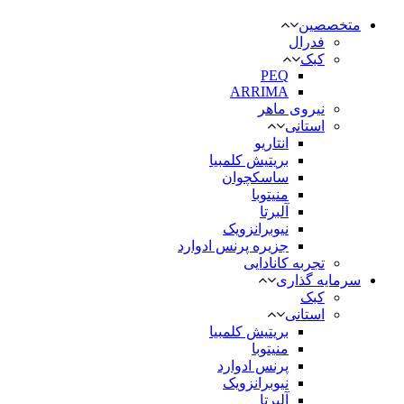
متخصصین
فدرال
کبک
PEQ
ARRIMA
نیروی ماهر
استانی
انتاریو
بریتیش کلمبیا
ساسکچوان
منیتوبا
آلبرتا
نیوبرانزویک
جزیره پرنس ادوارد
تجربه کانادایی
سرمایه گذاری
کبک
استانی
بریتیش کلمبیا
منیتوبا
پرنس ادوارد
نیوبرانزویک
آلبرتا