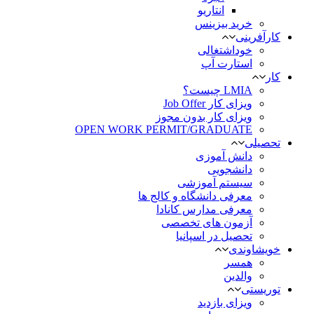
انتاریو
خرید بیزینس
کارآفرینی
خوداشتغالی
استارت آپ
کار
LMIA چیست؟
ویزای کار Job Offer
ویزای کار بدون مجوز
OPEN WORK PERMIT/GRADUATE
تحصیلی
دانش آموزی
دانشجویی
سیستم آموزشی
معرفی دانشگاه و کالج ها
معرفی مدارس کانادا
آزمون های تخصصی
تحصیل در اسپانیا
خویشاوندی
همسر
والدین
توریستی
ویزای بازدید