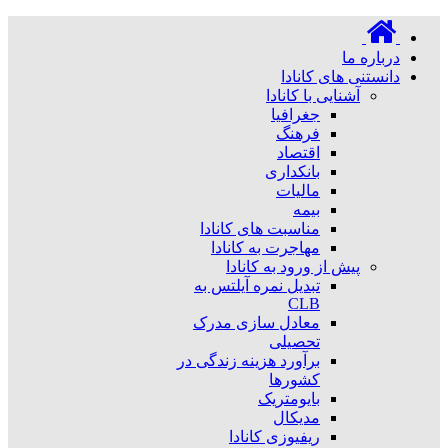
درباره ما
دانستنی های کانادا
آشنایی با کانادا
جغرافیا
فرهنگ
اقتصاد
بانکداری
مالیات
بیمه
مناسبت های کانادا
مهاجرت به کانادا
پیش از ورود به کانادا
تبدیل نمره آیلتس به
CLB
معادل سازی مدرک
تحصیلی
برآورد هزینه زندگی در
کشورها
بایومتریک
مدیکال
ریفیوزی کانادا