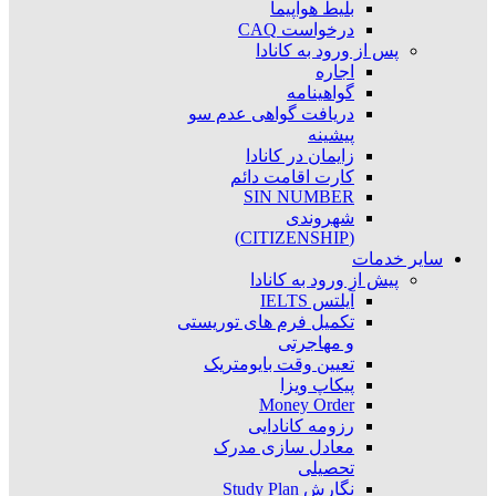
بلیط هواپیما
درخواست CAQ
پس از ورود به کانادا
اجاره
گواهینامه
دریافت گواهی عدم سو
پیشینه
زایمان در کانادا
کارت اقامت دائم
SIN NUMBER
شهروندی
(CITIZENSHIP)
سایر خدمات
پیش از ورود به کانادا
آیلتس IELTS
تکمیل فرم های توریستی
و مهاجرتی
تعیین وقت بایومتریک
پیکاپ ویزا
Money Order
رزومه کانادایی
معادل سازی مدرک
تحصیلی
نگارش Study Plan