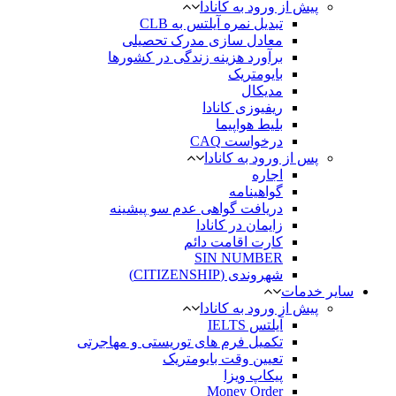
پیش از ورود به کانادا
تبدیل نمره آیلتس به CLB
معادل سازی مدرک تحصیلی
برآورد هزینه زندگی در کشورها
بایومتریک
مدیکال
ریفیوزی کانادا
بلیط هواپیما
درخواست CAQ
پس از ورود به کانادا
اجاره
گواهینامه
دریافت گواهی عدم سو پیشینه
زایمان در کانادا
کارت اقامت دائم
SIN NUMBER
شهروندی (CITIZENSHIP)
سایر خدمات
پیش از ورود به کانادا
آیلتس IELTS
تکمیل فرم های توریستی و مهاجرتی
تعیین وقت بایومتریک
پیکاپ ویزا
Money Order