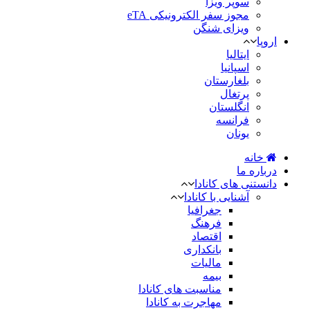
سوپر ویزا
مجوز سفر الکترونیکی eTA
ویزای شنگن
اروپا
ایتالیا
اسپانیا
بلغارستان
پرتغال
انگلستان
فرانسه
یونان
خانه
درباره ما
دانستنی های کانادا
آشنایی با کانادا
جغرافیا
فرهنگ
اقتصاد
بانکداری
مالیات
بیمه
مناسبت های کانادا
مهاجرت به کانادا