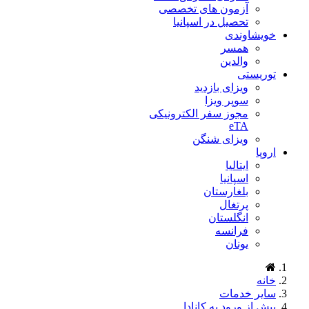
آزمون های تخصصی
تحصیل در اسپانیا
خویشاوندی
همسر
والدین
توریستی
ویزای بازدید
سوپر ویزا
مجوز سفر الکترونیکی
eTA
ویزای شنگن
اروپا
ایتالیا
اسپانیا
بلغارستان
پرتغال
انگلستان
فرانسه
یونان
خانه
سایر خدمات
پیش از ورود به کانادا