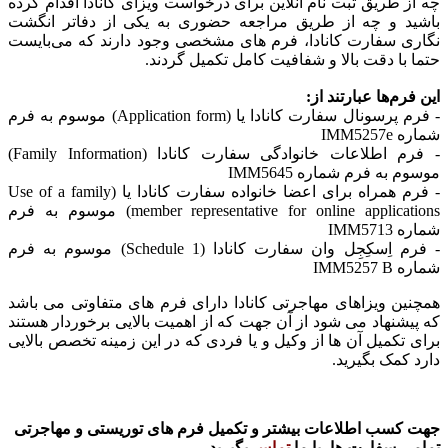
چه از طریق ثبت نام آنلاین برای درخواست ویزای کانادا اقدام کرده
باشید و چه از طریق مراجعه حضوری به یکی از دفاتر انگشت
نگاری سفارت کانادا، فرم‌ های مشخصی وجود دارند که می‌بایست
حتما با دقت بالا و شفافیت کامل تکمیل گردند.
این فرم‌ها عبارتند از:
- فرم پرسونال سفارت کانادا یا (Application form) موسوم به فرم
شماره IMM5257e
- فرم اطلاعات خانوادگی سفارت کانادا (Family Information)
موسوم به فرم شماره IMM5645
- فرم همراه برای اعضا خانواده سفارت کانادا یا (Use of a family
member representative for online applications) موسوم به فرم
شماره IMM5713
- فرم اِسکِجِل وان سفارت کانادا (Schedule 1) موسوم به فرم
شماره IMM5257 B
همچنین ویزاهای مهاجرتی کانادا دارای فرم های متفاوتی می باشد
که پیشنهاد می شود از آن جهت که از اهمیت بالایی برخوردار هستند
برای تکمیل آن ها از وکیل و یا فردی که در این زمینه تخصص بالایی
دارد کمک بگیرید.
جهت کسب اطلاعات بیشتر و تکمیل فرم های توریستی و مهاجرتی
تمامی سفارت ها، با ما
تماس
بگیرید.