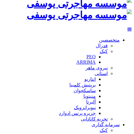
متخصصین
فدرال
کبک
PEQ
ARRIMA
نیروی ماهر
استانی
انتاریو
بریتیش کلمبیا
ساسکچوان
منیتوبا
آلبرتا
نیوبرانزویک
جزیره پرنس ادوارد
تجربه کانادایی
سرمایه گذاری
کبک