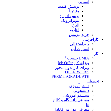
استانی
بریتیش کلمبیا
منیتوبا
پرنس ادوارد
نیوبرانزویک
آلبرتا
انتاریو
خرید بیزینس
کارآفرینی
خوداشتغالی
استارت آپ
کار
LMIA چیست؟
ویزای کار Job Offer
ویزای کار بدون مجوز
OPEN WORK
PERMIT/GRADUATE
تحصیلی
دانش آموزی
دانشجویی
سیستم آموزشی
معرفی دانشگاه و کالج
ها
معرفی مدارس کانادا