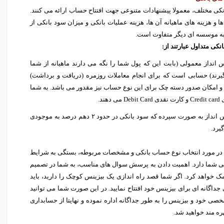
ی مختلف، معمولا پیشنهادات متنوعی جهت افتتاح حساب ارائه می کنند.
 و هزینه های ماهیانه آن ها، هزینه عملیات بانکی و میزان سود بانکی از
 موسسه ای دیگر متفاوت است.
کی متداول عبارتند از:
 انداز معمولی (بابت این که پول شما را نگه می دارند ماهیانه از شما
یرند) حسابی است که برای انجام معاملات روزمره (دریافت و برداشت)
و امکان صدور دسته چک برای این نوع حساب نیز مقدور می باشد. به شما
 دهند.
۲- حساب پس انداز به صورت سپرده که سود بانکی در حدود ۲ دهم درصد به موجودی
یرد.
در مورد انتخاب نوع حساب بانکی و مشخصات مربوطه، بستگی به شرایط
الی شما دارد. اهمیت دادن به پرسش سوال های مناسب، به شما در تصمیم
ک خواهد کرد. اگر شما قصد راه اندازی یک بیزینس کوچک را دارید، باید
داگانه ای برای بیزینس خود افتتاح نمایید. در این صورت شما می توانید
صی خود و بیزینس را به طور جداگانه اداره نموده و نهایتا از حسابداری
ه مند خواهید شد.