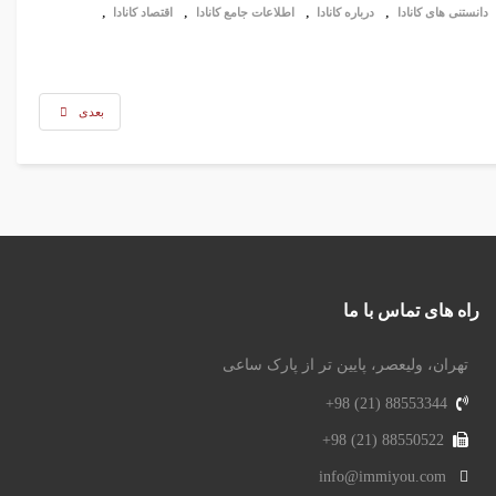
,
,
,
,
دانستنی های کانادا
درباره کانادا
اطلاعات جامع کانادا
اقتصاد کانادا
بعدی
راه های تماس با ما
تهران، ولیعصر، پایین تر از پارک ساعی
88553344 (21) 98+
88550522 (21) 98+
info@immiyou.com