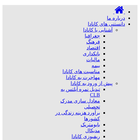
درباره ما
دانستنی های کانادا
آشنایی با کانادا
جغرافیا
فرهنگ
اقتصاد
بانکداری
مالیات
بیمه
مناسبت های کانادا
مهاجرت به کانادا
پیش از ورود به کانادا
تبدیل نمره آیلتس به
CLB
معادل سازی مدرک
تحصیلی
برآورد هزینه زندگی در
کشورها
بایومتریک
مدیکال
ریفیوزی کانادا