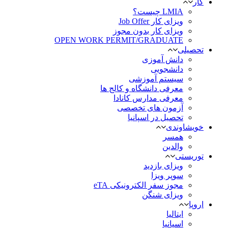
کار
LMIA چیست؟
ویزای کار Job Offer
ویزای کار بدون مجوز
OPEN WORK PERMIT/GRADUATE
تحصیلی
دانش آموزی
دانشجویی
سیستم آموزشی
معرفی دانشگاه و کالج ها
معرفی مدارس کانادا
آزمون های تخصصی
تحصیل در اسپانیا
خویشاوندی
همسر
والدین
توریستی
ویزای بازدید
سوپر ویزا
مجوز سفر الکترونیکی eTA
ویزای شنگن
اروپا
ایتالیا
اسپانیا