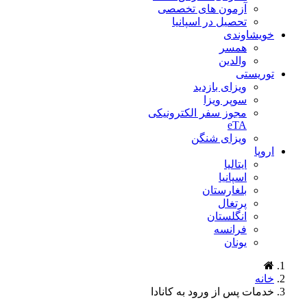
آزمون های تخصصی
تحصیل در اسپانیا
خویشاوندی
همسر
والدین
توریستی
ویزای بازدید
سوپر ویزا
مجوز سفر الکترونیکی
eTA
ویزای شنگن
اروپا
ایتالیا
اسپانیا
بلغارستان
پرتغال
انگلستان
فرانسه
یونان
خانه
خدمات پس از ورود به کانادا