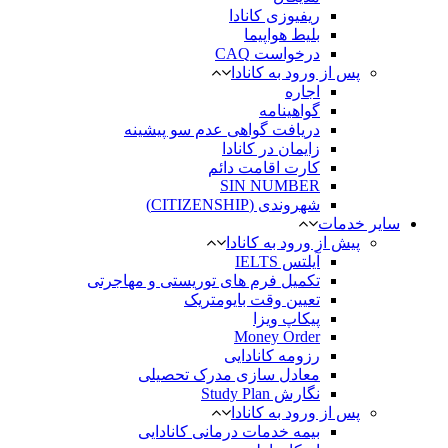
ریفیوزی کانادا
بلیط هواپیما
درخواست CAQ
پس از ورود به کانادا
اجاره
گواهینامه
دریافت گواهی عدم سو پیشینه
زایمان در کانادا
کارت اقامت دائم
SIN NUMBER
شهروندی (CITIZENSHIP)
سایر خدمات
پیش از ورود به کانادا
آیلتس IELTS
تکمیل فرم های توریستی و مهاجرتی
تعیین وقت بایومتریک
پیکاپ ویزا
Money Order
رزومه کانادایی
معادل سازی مدرک تحصیلی
نگارش Study Plan
پس از ورود به کانادا
بیمه خدمات درمانی کانادایی