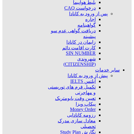
بلیط هواپیما
درخواست CAQ
پس از ورود به کانادا
اجاره
گواهینامه
دریافت گواهی عدم سو
پیشینه
زایمان در کانادا
کارت اقامت دائم
SIN NUMBER
شهروندی
(CITIZENSHIP)
سایر خدمات
پیش از ورود به کانادا
آیلتس IELTS
تکمیل فرم های توریستی
و مهاجرتی
تعیین وقت بایومتریک
پیکاپ ویزا
Money Order
رزومه کانادایی
معادل سازی مدرک
تحصیلی
نگارش Study Plan