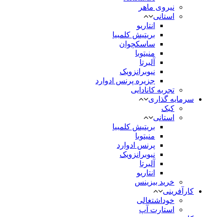
نیروی ماهر
استانی
انتاریو
بریتیش کلمبیا
ساسکچوان
منیتوبا
آلبرتا
نیوبرانزویک
جزیره پرنس ادوارد
تجربه کانادایی
سرمایه گذاری
کبک
استانی
بریتیش کلمبیا
منیتوبا
پرنس ادوارد
نیوبرانزویک
آلبرتا
انتاریو
خرید بیزینس
کارآفرینی
خوداشتغالی
استارت آپ