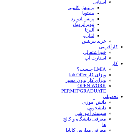
استانی
بریتیش کلمبیا
منیتوبا
پرنس ادوارد
نیوبرانزویک
آلبرتا
انتاریو
خرید بیزینس
کارآفرینی
خوداشتغالی
استارت آپ
کار
LMIA چیست؟
ویزای کار Job Offer
ویزای کار بدون مجوز
OPEN WORK
PERMIT/GRADUATE
تحصیلی
دانش آموزی
دانشجویی
سیستم آموزشی
معرفی دانشگاه و کالج
ها
معرفی مدارس کانادا