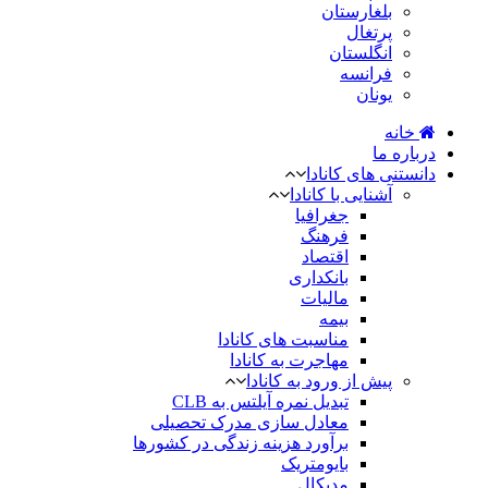
بلغارستان
پرتغال
انگلستان
فرانسه
یونان
خانه
درباره ما
دانستنی های کانادا
آشنایی با کانادا
جغرافیا
فرهنگ
اقتصاد
بانکداری
مالیات
بیمه
مناسبت های کانادا
مهاجرت به کانادا
پیش از ورود به کانادا
تبدیل نمره آیلتس به CLB
معادل سازی مدرک تحصیلی
برآورد هزینه زندگی در کشورها
بایومتریک
مدیکال