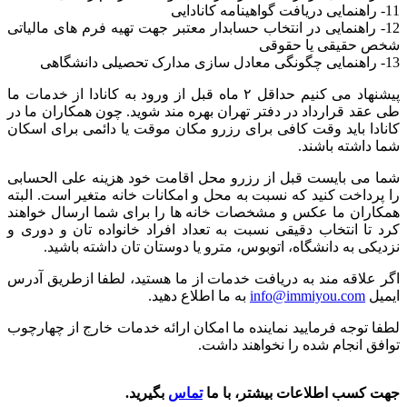
11- راهنمایی دریافت گواهینامه کانادایی
12- راهنمایی در انتخاب حسابدار معتبر جهت تهیه فرم های مالیاتی
شخص حقیقی یا حقوقی
13- راهنمایی چگونگی معادل سازی مدارک تحصیلی دانشگاهی
پیشنهاد می کنیم حداقل ۲ ماه قبل از ورود به کانادا از خدمات ما
طی عقد قرارداد در دفتر تهران بهره مند شوید. چون همکاران ما در
کانادا باید وقت کافی برای رزرو مکان موقت یا دائمی برای اسکان
شما داشته باشند.
شما می بایست قبل از رزرو محل اقامت خود هزینه علی الحسابی
را پرداخت کنید که نسبت به محل و امکانات خانه متغیر است. البته
همکاران ما عکس و مشخصات خانه ها را برای شما ارسال خواهند
کرد تا انتخاب دقیقی نسبت به تعداد افراد خانواده تان و دوری و
نزدیکی به دانشگاه، اتوبوس، مترو یا دوستان تان داشته باشید.
اگر علاقه مند به دریافت خدمات از ما هستید، لطفا ازطریق آدرس
ایمیل
info@immiyou.com
به ما اطلاع دهید.
لطفا توجه فرمایید نماینده ما امکان ارائه خدمات خارج از چهارچوب
توافق انجام شده را نخواهند داشت.
جهت کسب اطلاعات بیشتر، با ما
تماس
بگیرید.