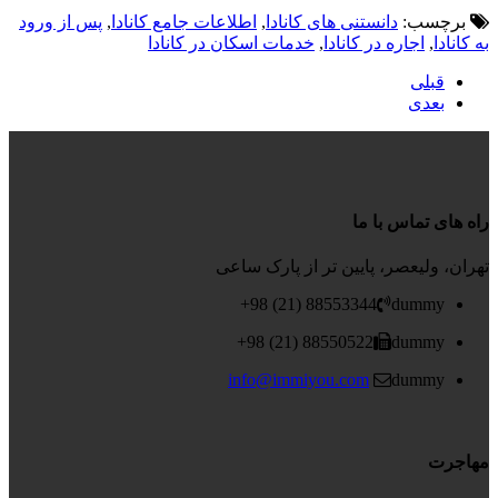
برچسب:
دانستنی های کانادا
,
اطلاعات جامع کانادا
,
پس از ورود
به کانادا
,
اجاره در کانادا
,
خدمات اسکان در کانادا
قبلی
بعدی
راه های تماس با ما
تهران، ولیعصر، پایین تر از پارک ساعی
88553344 (21) 98+
dummy
88550522 (21) 98+
dummy
info@immiyou.com
dummy
مهاجرت